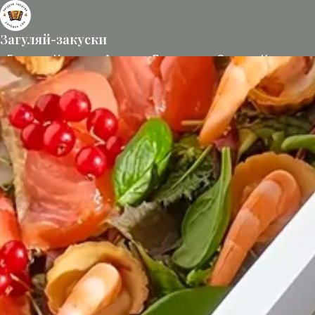
Загуляй-закуски
Боксы
Услуги
Акции
Доставка
О нас
Контакты
Заказать