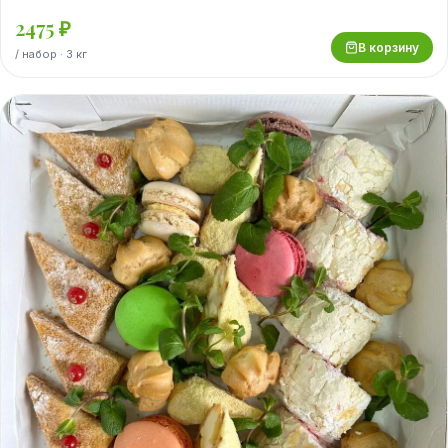
2475
₽
В корзину
/
набор
· 3 кг