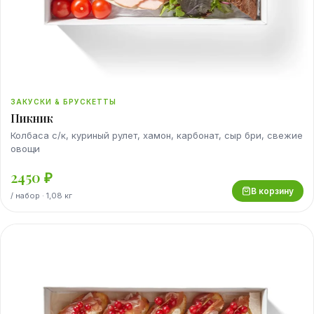
ЗАКУСКИ & БРУСКЕТТЫ
Пикник
Колбаса с/к, куриный рулет, хамон, карбонат, сыр бри, свежие
овощи
2450
₽
В корзину
/
набор
· 1,08 кг