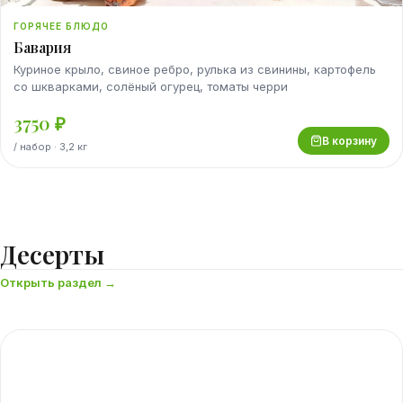
ГОРЯЧЕЕ БЛЮДО
Бавария
Куриное крыло, свиное ребро, рулька из свинины, картофель
со шкварками, солёный огурец, томаты черри
3750
₽
В корзину
/
набор
· 3,2 кг
Десерты
Открыть раздел →