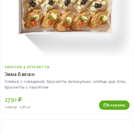
ЗАКУСКИ & БРУСКЕТТЫ
Зима близко
Оливье с говядиной, брускетты антижульен, хлебцы дор-блю,
брускетты с паштетом
2750
₽
В корзину
/
набор
· 1,45 кг