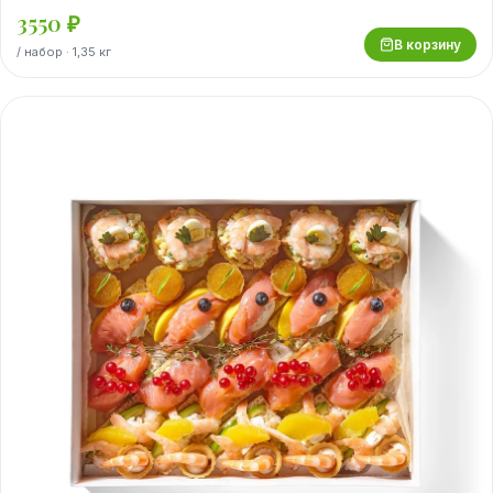
3550
₽
В корзину
/
набор
· 1,35 кг