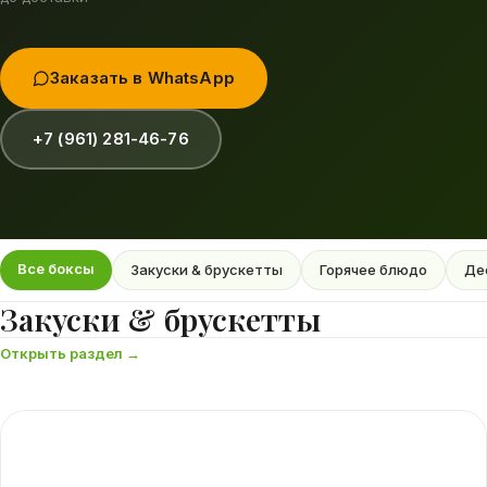
Заказать в WhatsApp
+7 (961) 281-46-76
Все боксы
Закуски & брускетты
Горячее блюдо
Де
Закуски & брускетты
Открыть раздел →