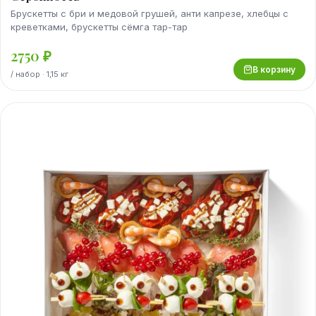
Брускетты с бри и медовой грушей, анти капрезе, хлебцы с
креветками, брускетты сёмга тар-тар
2750
₽
В корзину
/
набор
· 1,15 кг